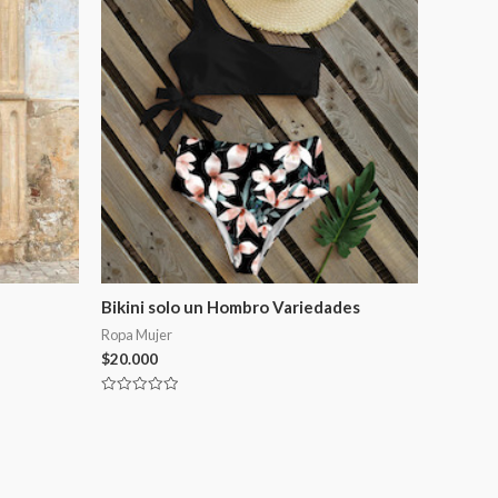
Bikini solo un Hombro Variedades
Ropa Mujer
$
20.000
Valorado
en
0
de
5