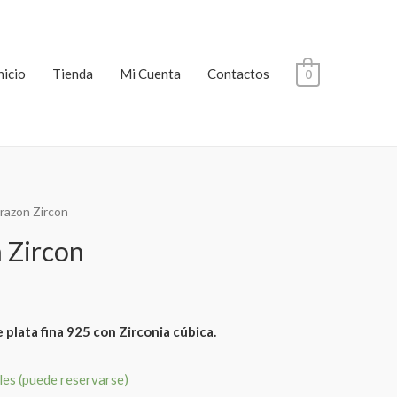
nicio
Tienda
Mi Cuenta
Contactos
0
razon Zircon
 Zircon
plata fina 925 con Zirconia cúbica.
les (puede reservarse)