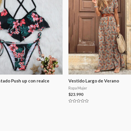
stado Push up con realce
Vestido Largo de Verano
Ropa Mujer
$
23.990
Valorado
en
0
de
5