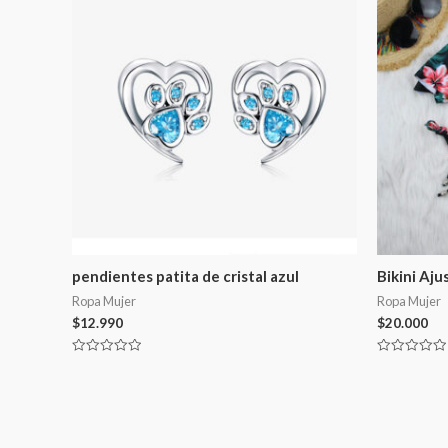
pendientes patita de cristal azul
Bikini Aju
Ropa Mujer
Ropa Mujer
$
12.990
$
20.000
Valorado
Valorado
en
en
0
0
de
de
5
5